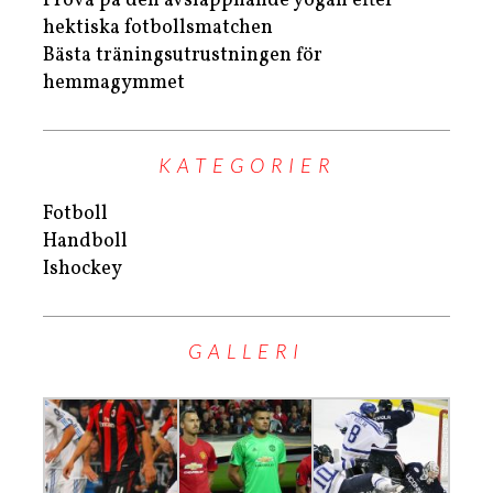
Prova på den avslappnande yogan efter
hektiska fotbollsmatchen
Bästa träningsutrustningen för
hemmagymmet
KATEGORIER
Fotboll
Handboll
Ishockey
GALLERI