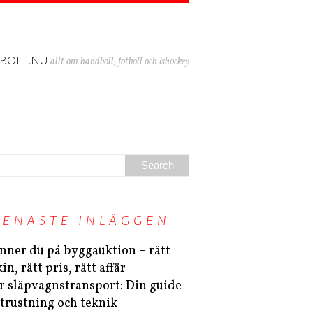
BOLL.NU
allt om handboll, fotboll och ishockey
SENASTE INLÄGGEN
inner du på byggauktion – rätt
n, rätt pris, rätt affär
r släpvagnstransport: Din guide
 utrustning och teknik