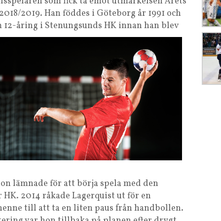
lsspelaren som fick ta emot utmärkelsen Årets
2018/2019. Han föddes i Göteborg år 1991 och
m 12-åring i Stenungsunds HK innan han blev
 hon lämnade för att börja spela med den
 HK. 2014 råkade Lagerquist ut för en
nne till att ta en liten paus från handbollen.
ering var hon tillbaka på planen efter drygt