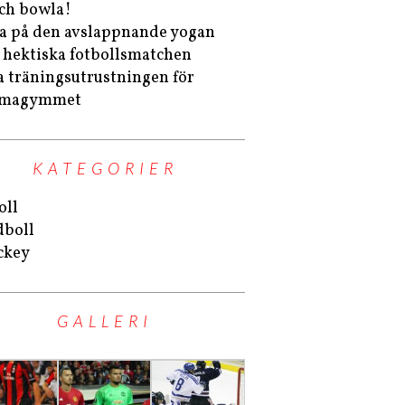
ch bowla!
a på den avslappnande yogan
r hektiska fotbollsmatchen
a träningsutrustningen för
magymmet
KATEGORIER
oll
boll
ckey
GALLERI