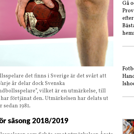
Gå o
Prov
efte
Bäst
hem
Fotb
spelare det finns i Sverige är det svårt att
Hand
Varje år delar dock Svenska
Isho
bollsspelare”, vilket är en utmärkelse, till
har förtjänat den. Utmärkelsen har delats ut
r sedan 1981.
för säsong 2018/2019