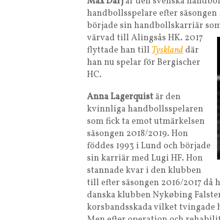
Max Darj
är den svenska handbol
handbollsspelare efter säsongen 
började sin handbollskarriär so
värvad till A
lingsås HK. 2017
flyttade han till
Tyskland
där
han nu spelar för Bergischer
HC.
Anna Lagerquist
är den
kvinnliga handbollsspelaren
som fick ta emot utmärkelsen
säsongen 2018/2019. Hon
föddes 1993 i Lund och började
sin karriär med Lugi HF. Hon
stannade kvar i den klubben
till efter säsongen 2016/2017 då
danska klubben Nykøbing Falster
korsbandsskada vilket tvingade he
Men efter operation och rehabilit