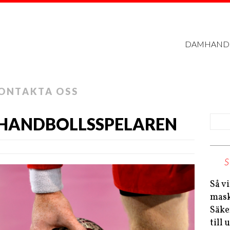
DAMHAND
ONTAKTA OSS
 HANDBOLLSSPELAREN
Så v
maski
Säke
till